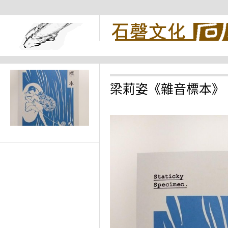
梁莉姿《雜音標本》