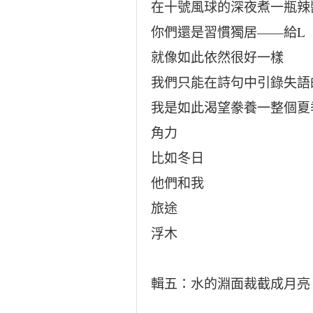
在十號風球的深夜煮一瓶辣
你們還是習慣獨居——給L
就像如此依然很好一樣
我們只能在詩句中引錄失語
我是如此渴望豢養一整個夏
角力
比如冬日
他們和我
旅途
浮木
輯五：水的淵面裁截成月亮