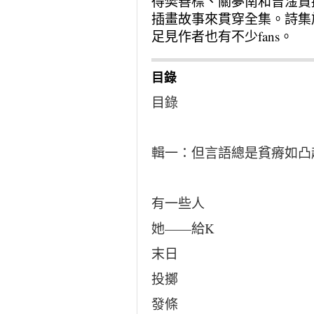
得樊善標、關夢南和曾淦賢
插畫故事來貫穿全集。詩集
足見作者也有不少
fans
。
目錄
目錄
輯一：但言語總是貧瘠如凸
有一些人
她——給K
末日
投擲
發條