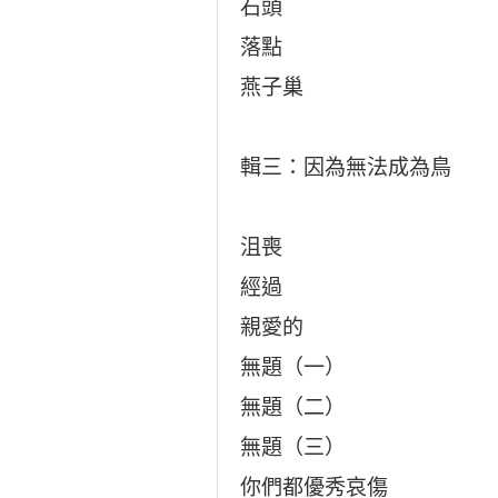
石頭
落點
燕子巢
輯三：因為無法成為鳥
沮喪
經過
親愛的
無題（一）
無題（二）
無題（三）
你們都優秀哀傷