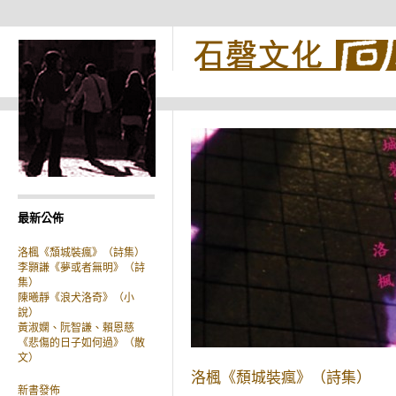
最新公佈
洛楓《頹城裝瘋》（詩集）
李顥謙《夢或者無明》（詩
集）
陳曦靜《浪犬洛奇》（小
說）
黃淑嫻、阮智謙、賴恩慈
《悲傷的日子如何過》（散
文）
洛楓《頹城裝瘋》（詩集）
新書發佈