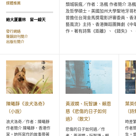
頹城裝瘋／作者：洛楓 作者簡介 洛
媒體推薦
及哲學碩士，美國加州大學聖地牙哥
曾擔任台灣金馬獎電影評審委員、香
給大厦叢林 留一線天
藝風流》主持、香港舞蹈團舞劇《中
作。著有詩集《距離》、《錯失》、《飛
發行網絡
聲韻詩刊簡介
出版社簡介
陳曦靜《浪犬洛奇》
黃淑嫻、阮智謙、賴恩
葉英
（小說）
慈《悲傷的日子如何
（詩
過》（散文）
浪犬洛奇／作者：陳曦靜
時差
作者簡介 陳曦靜，香港作
作者
悲傷的日子如何過／作
家。她所寫作的故事帶著
生。曾
者：黃淑嫻、阮智謙、賴