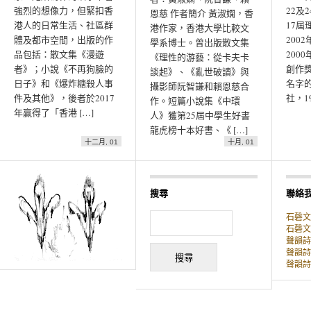
強烈的想像力，但緊扣香
22及
恩慈 作者簡介 黃淑嫻，香
港人的日常生活、社區群
17屆
港作家，香港大學比較文
體及都市空間，出版的作
200
學系博士。曾出版散文集
品包括：散文集《漫遊
200
《理性的游藝：從卡夫卡
者》；小說《不再狗臉的
創作
談起》、《亂世破讀》與
日子》和《爆炸糖殺人事
名字
攝影師阮智謙和賴恩慈合
件及其他》，後者於2017
社，19
作。短篇小說集《中環
年贏得了「香港 […]
人》獲第25屆中學生好書
龍虎榜十本好書、《 […]
十二月, 01
十月, 01
搜尋
聯絡
石磬文
石磬文化
聲韻詩
聲韻詩
聲韻詩刊