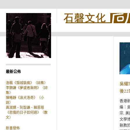
最新公佈
吳耀
洛楓《頹城裝瘋》（詩集）
李顥謙《夢或者無明》（詩
後2
集）
陳曦靜《浪犬洛奇》（小
香港新
說）
編：吳
黃淑嫻、阮智謙、賴恩慈
宗, 
《悲傷的日子如何過》（散
文）
文學博
執教
新書發佈