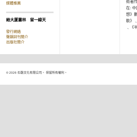
術著作
媒體推薦
在: 
想》數
給大厦叢林 留一線天
軟》
﹑《半
發行網絡
聲韻詩刊簡介
出版社簡介
© 2026 石磬文化有限公司。 保留所有權利。